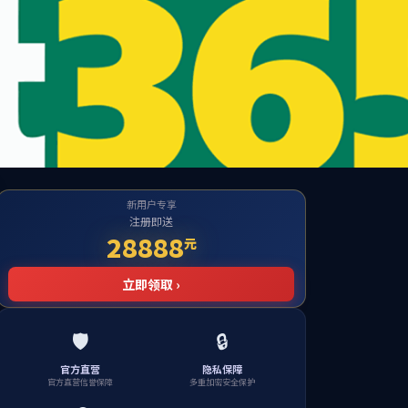
学生工作
招生就业
3044永利