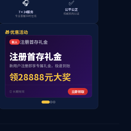
届全国学生“学宪法 讲宪法”
点击量：
0
同学在第九届全国学生“学宪法 讲宪
，荣获素养竞赛团体一等奖！
全国青少年法治教育中心承办，于
扎实的宪法知识、出色的竞赛素养
、为学校、为广东省赢得了荣誉！