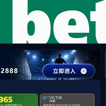
3044永利集团(中国)有限公司
学教务
科研学术
实习实训
党团建设