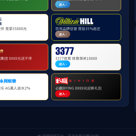
喜讯|3044永利,3044永利李剑雄同学在第九
活动全国总决赛创佳绩
热烈祝贺3044永利,3044永利
2022级D班李剑雄
” 活动全国总决赛中，作为广东省代表团成员之一
本次活动由国家教育部主办，北京外国语大学
4 年 11 月 27 日至 12 月 2 日
在北京
举行。
由陈华丽老师、彭江炜老师指导的李剑雄同学凭借
团队协作精神，在众多参赛选手中脱颖而出，为自己