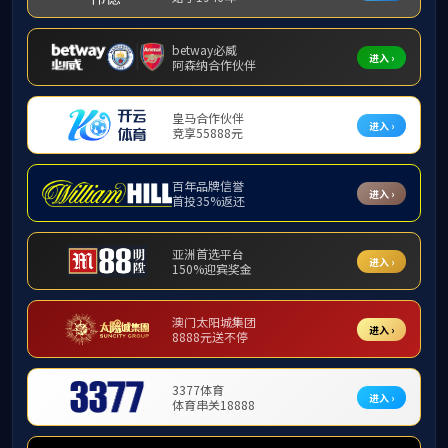
校外导师名单
3044永利集
技术支