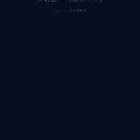
进行了汇报。
3044永利党总支书记李岚
紧接着由三位支部书记分别结合党支部工作实际，