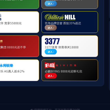
党建动态丨3044永利党总支召开2023
为深入贯彻落实习近平总书记关于党的建设的重要
二级党组织书记抓基层党建述职评议考核的通知》
年度党支部书记述职大会。3044永利院长李正
023
授及全体教职工参加了述职大会。会议由3044永利
首先，由3044永利党总支书记李岚作述职报告，李
、
年度党建主要工作及成效、存在问题与解决思
2023
习贯彻习近平新时代中国特色社会主义思想主题教育