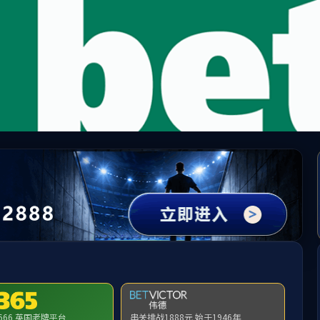
3044永利集团(中国)有限公司
学教务
科研学术
实习实训
党团建设