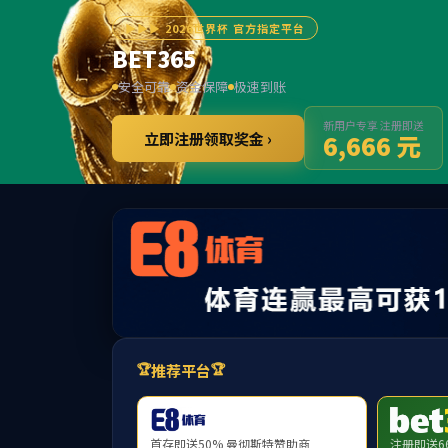
首页
学院概况
师资队伍
教