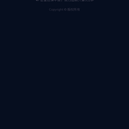
广州市黄埔区育廉馆作为当地的反腐倡廉教育基地
、培训、宣传”的功能，是党员接受廉政教育、加强
讲解员的引导下，3044永利教工党支部的党员们参
”“廉洁合规教育展”“纪检监察史展”等多个展厅。
在展厅内，党员们通过丰富的图片、文字以及生动
政思想、廉政主张、廉政制度的演变历程，全方位回
建设史和全面从严治党的卓著成效，深刻体会到了党
党风廉政建设的坚定决心和不懈努力。同时，育廉馆
理念相结合，通过多种艺术表现形式，生动展现了廉