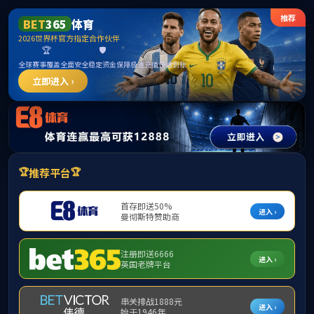
3044永利集团(中国)有限公司
首页
学院概况
师资队伍
教学教务
您现在所在的位置:
首页
>
科研学术
>
特色讲坛
> 正文
特色讲坛