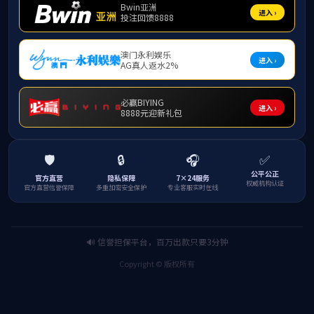
林泰松律
务经验。他以诙
讼，实际就是