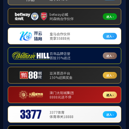
2017年
讲坛”系列讲
事诉讼要领”