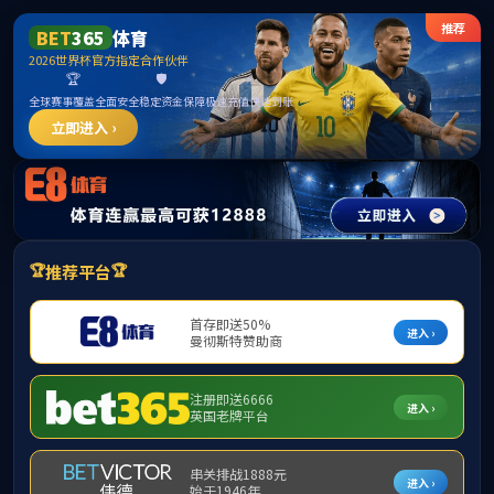
3044永利集团(中国)有限公司
首页
学院概况
师资队伍
教学教务
您现在所在的位置:
首页
>
科研学术
>
学术成果
> 正文
学术成果